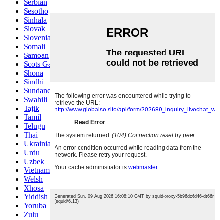
Serbian
Sesotho
Sinhala
Slovak
Slovenian
Somali
Samoan
Scots Gaelic
Shona
Sindhi
Sundanese
Swahili
Tajik
Tamil
Telugu
Thai
Ukrainian
Urdu
Uzbek
Vietnamese
Welsh
Xhosa
Yiddish
Yoruba
Zulu