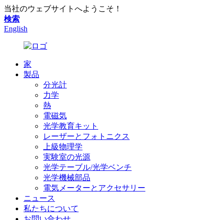
当社のウェブサイトへようこそ！
検索
English
家
製品
分光計
力学
熱
電磁気
光学教育キット
レーザーとフォトニクス
上級物理学
実験室の光源
光学テーブル/光学ベンチ
光学機械部品
電気メーターとアクセサリー
ニュース
私たちについて
お問い合わせ